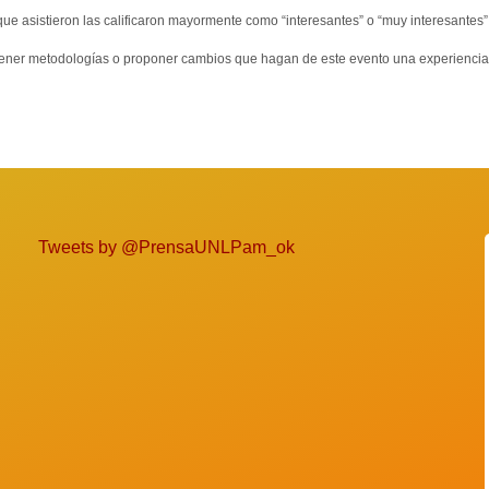
ue asistieron las calificaron mayormente como “interesantes” o “muy interesantes”
ntener metodologías o proponer cambios que hagan de este evento una experiencia
Tweets by @PrensaUNLPam_ok