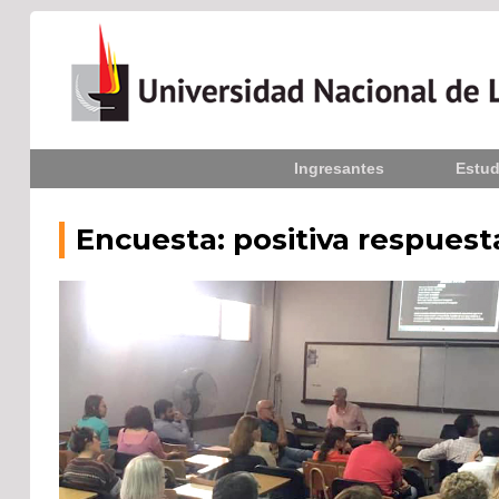
Inicio
Ingresantes
Estud
La UNLPam
Consejo Superior
Encuesta: positiva respuest
Rectorado / Secretarías
Facultades
Contacto
Seguínos
en: