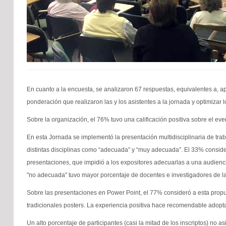
En cuanto a la encuesta, se analizaron 67 respuestas, equivalentes a, a
ponderación que realizaron las y los asistentes a la jornada y optimizar 
Sobre la organización, el 76% tuvo una calificación positiva sobre el ev
En esta Jornada se implementó la presentación multidisciplinaria de traba
distintas disciplinas como “adecuada” y “muy adecuada”. El 33% consideró
presentaciones, que impidió a los expositores adecuarlas a una audienci
"no adecuada" tuvo mayor porcentaje de docentes e investigadores de la
Sobre las presentaciones en Power Point, el 77% consideró a esta propue
tradicionales posters. La experiencia positiva hace recomendable adopta
Un alto porcentaje de participantes (casi la mitad de los inscriptos) no a