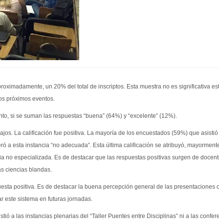
proximadamente, un 20% del total de inscriptos. Esta muestra no es significativa e
los próximos eventos.
ento, si se suman las respuestas “buena” (64%) y “excelente” (12%).
jos. La calificación fue positiva. La mayoría de los encuestados (59%) que asistió 
 a esta instancia “no adecuada”. Esta última calificación se atribuyó, mayormente,
a no especializada. Es de destacar que las respuestas positivas surgen de docentes
s ciencias blandas.
sta positiva. Es de destacar la buena percepción general de las presentaciones or
r este sistema en futuras jornadas.
sistió a las instancias plenarias del “Taller Puentes entre Disciplinas” ni a las con