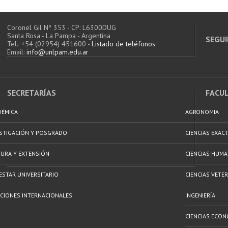
Coronel Gil Nº 353 - CP: L6300DUG
Santa Rosa - La Pampa - Argentina
SEGUI
Tel.: +54 (02954) 451600 -
Listado de teléfonos
Email:
info@unlpam.edu.ar
SECRETARÍAS
FACU
DÉMICA
AGRONOMIA
ESTIGACIÓN Y POSGRADO
CIENCIAS EXAC
URA Y EXTENSIÓN
CIENCIAS HUM
ESTAR UNIVERSITARIO
CIENCIAS VETER
CIONES INTERNACIONALES
INGENIERÍA
CIENCIAS ECON