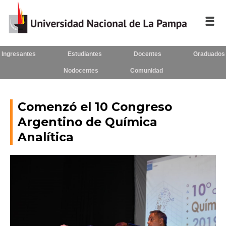
Ingresantes
Estudiantes
Docentes
Graduados
Inicio
Nodocentes
Comunidad
La UNLPam
Consejo Superior
Comenzó el 10 Congreso
Argentino de Química
Rectorado / Secretarías
Analítica
Facultades
Contacto
Seguínos
en: