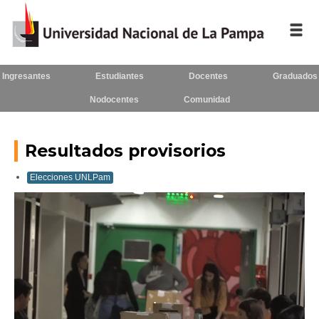
Ingresantes
Estudiantes
Docentes
Graduados
Inicio
Nodocentes
Comunidad
La UNLPam
Consejo Superior
Resultados provisorios
Rectorado / Secretarías
Elecciones UNLPam
Facultades
Contacto
Seguínos
en: