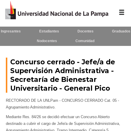
Ingresantes
Estudiantes
Docentes
Graduados
Inicio
Nodocentes
Comunidad
La UNLPam
Consejo Superior
Concurso cerrado - Jefe/a de
Supervisión Administrativa -
Rectorado / Secretarías
Secretaría de Bienestar
Facultades
Universitario - General Pico
Contacto
RECTORADO DE LA UNLPam - CONCURSO CERRADO Cat. 05 -
Agrupamiento Administrativo.
Mediante Res. 84/26 se decidió efectuar un Concurso Abierto
Seguínos
en:
destinado a cubrir el cargo de Jefe/a de Supervisión Administrativa,
Agrupamiento Administrativo, Tramo Intermedio, Categoría 5,