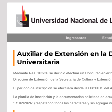
Inicio
Ingresantes
Estud
La UNLPam
Consejo Superior
Auxiliar de Extensión en la 
Universitaria
Rectorado / Secretarías
Mediante Res. 102/26 se decidió efectuar un Concurso Abierto 
Facultades
Dirección de Extensión de la Secretaría de Cultura y Extensió
Contacto
El período de inscripción se efectuará desde las 08:00 h. del
La planilla de inscripción y la documentación solicitada de ac
“R102/2026” (respetando todos los caracteres y sin agregar ni
Seguínos
en: