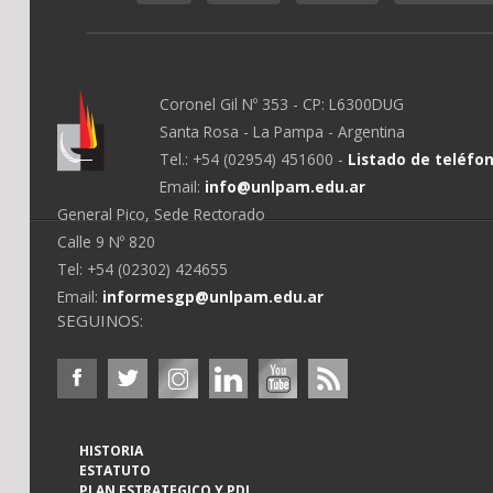
Coronel Gil Nº 353 - CP: L6300DUG
Santa Rosa - La Pampa - Argentina
Tel.: +54 (02954) 451600 -
Listado de teléfo
Email:
info@unlpam.edu.ar
General Pico, Sede Rectorado
Calle 9 Nº 820
Tel: +54 (02302) 424655
Email:
informesgp@unlpam.edu.ar
SEGUINOS:
HISTORIA
ESTATUTO
PLAN ESTRATEGICO Y PDI