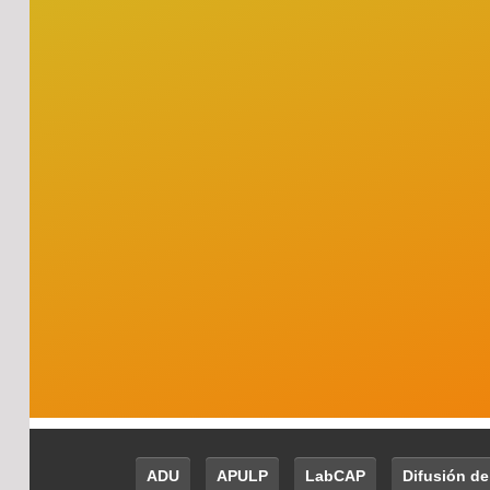
ADU
APULP
LabCAP
Difusión de