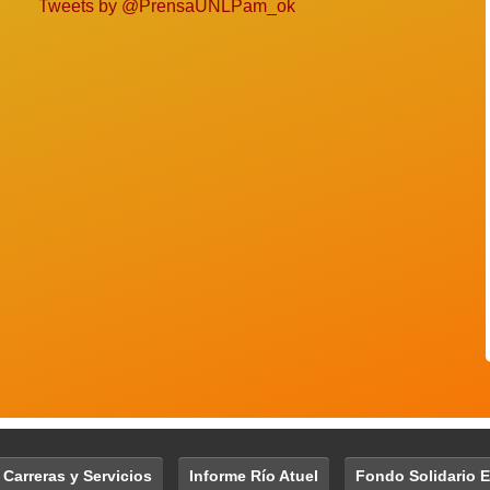
Tweets by @PrensaUNLPam_ok
 Carreras y Servicios
Informe Río Atuel
Fondo Solidario E