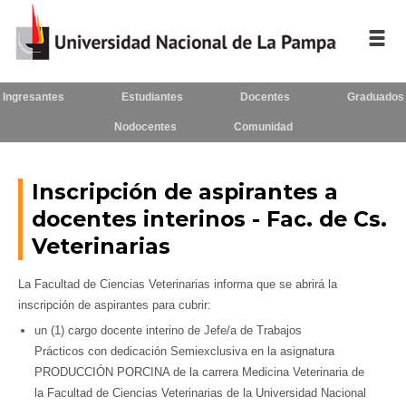
Ingresantes
Estudiantes
Docentes
Graduados
Inicio
Nodocentes
Comunidad
La UNLPam
Consejo Superior
Inscripción de aspirantes a
docentes interinos - Fac. de Cs.
Rectorado / Secretarías
Veterinarias
Facultades
La Facultad de Ciencias Veterinarias informa que se abrirá la
Contacto
inscripción de aspirantes para cubrir:
un (1) cargo docente interino de Jefe
/a de Trabajos
Prácticos con dedicación Semiexclusiva en la asignatura
PRODUCCIÓN PORCINA de la carrera Medicina Veterinaria de
Seguínos
en:
la Facultad de Ciencias Veterinarias de la Universidad Nacional