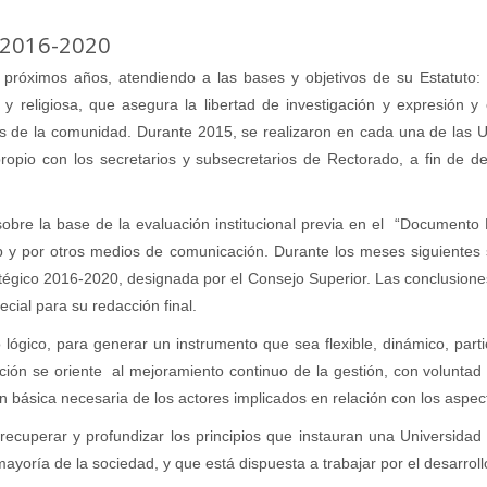
2016-2020
róximos años, atendiendo a las bases y objetivos de su Estatuto: s
a y religiosa, que asegura la libertad de investigación y expresió
lemas de la comunidad. Durante 2015, se realizaron en cada una de la
ropio con los secretarios y subsecretarios de Rectorado, a fin de de
obre la base de la evaluación institucional previa en el “Documento
b y por otros medios de comunicación. Durante los meses siguientes se
ratégico 2016-2020, designada por el Consejo Superior. Las conclusione
ial para su redacción final.
gico, para generar un instrumento que sea flexible, dinámico, partici
ución se oriente al mejoramiento continuo de la gestión, con voluntad p
ión básica necesaria de los actores implicados en relación con los asp
uperar y profundizar los principios que instauran una Universidad pú
mayoría de la sociedad, y que está dispuesta a trabajar por el desarroll