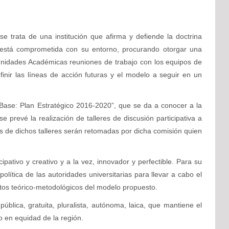
e trata de una institución que afirma y defiende la doctrina
n y está comprometida con su entorno, procurando otorgar una
s Unidades Académicas reuniones de trabajo con los equipos de
finir las líneas de acción futuras y el modelo a seguir en un
 Base: Plan Estratégico 2016-2020”, que se da a conocer a la
 prevé la realización de talleres de discusión participativa a
s de dichos talleres serán retomadas por dicha comisión quien
pativo y creativo y a la vez, innovador y perfectible. Para su
olítica de las autoridades universitarias para llevar a cabo el
ectos teórico-metodológicos del modelo propuesto.
blica, gratuita, pluralista, autónoma, laica, que mantiene el
o en equidad de la región.