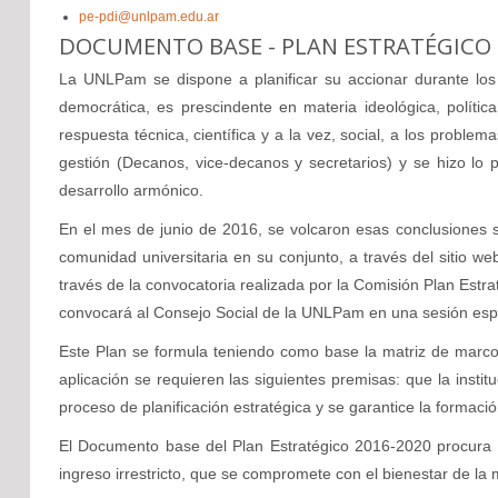
pe-pdi@unlpam.edu.ar
DOCUMENTO BASE - PLAN ESTRATÉGICO 
La UNLPam se dispone a planificar su accionar durante los p
democrática, es prescindente en materia ideológica, polític
respuesta técnica, científica y a la vez, social, a los prob
gestión (Decanos, vice-decanos y secretarios) y se hizo lo p
desarrollo armónico.
En el mes de junio de 2016, se volcaron esas conclusiones s
comunidad universitaria en su conjunto, a través del sitio we
través de la convocatoria realizada por la Comisión Plan Est
convocará al Consejo Social de la UNLPam en una sesión espec
Este Plan se formula teniendo como base la matriz de marco ló
aplicación se requieren las siguientes premisas: que la instit
proceso de planificación estratégica y se garantice la formac
El Documento base del Plan Estratégico 2016-2020 procura rec
ingreso irrestricto, que se compromete con el bienestar de la 