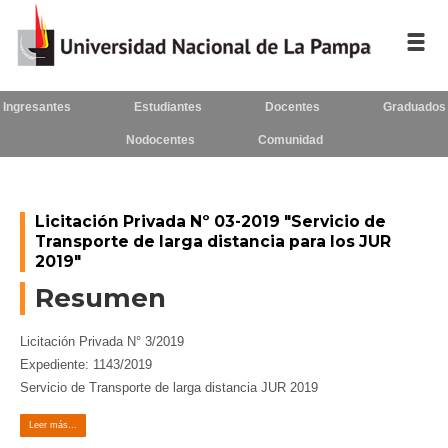
Ingresantes
Estudiantes
Docentes
Graduados
Inicio
Nodocentes
Comunidad
La UNLPam
Consejo Superior
Licitación Privada Nº 03-2019 "Servicio de
Transporte de larga distancia para los JUR
Rectorado / Secretarías
2019"
Resumen
Facultades
Contacto
Licitación Privada N° 3/2019
Expediente: 1143/2019
Servicio de Transporte de larga distancia JUR 2019
Seguínos
en:
Leer más...