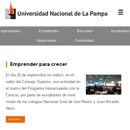
Ingresantes
Estudiantes
Docentes
Graduados
Inicio
Nodocentes
Comunidad
La UNLPam
Consejo Superior
Emprender para crecer
Rectorado / Secretarías
El día 26 de septiembre se realizó, en el
salón del Consejo Superior, una actividad en
Facultades
el marco del Programa Interactuando con la
Ciencia, por parte de estudiantes de nivel
Contacto
medio de los colegios Nacional José de San Martín y Juan Ricardo
Nervi.
Leer más...
Seguínos
en: