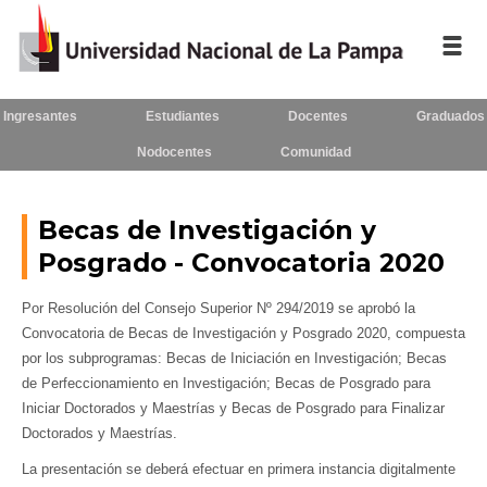
Ingresantes
Estudiantes
Docentes
Graduados
Inicio
Nodocentes
Comunidad
La UNLPam
Consejo Superior
Becas de Investigación y
Posgrado - Convocatoria 2020
Rectorado / Secretarías
Por Resolución del Consejo Superior Nº 294/2019 se aprobó la
Facultades
Convocatoria de Becas de Investigación y Posgrado 2020, compuesta
por los subprogramas: Becas de Iniciación en Investigación; Becas
Contacto
de Perfeccionamiento en Investigación; Becas de Posgrado para
Iniciar Doctorados y Maestrías y Becas de Posgrado para Finalizar
Doctorados y Maestrías.
Seguínos
en:
La presentación se deberá efectuar en primera instancia digitalmente