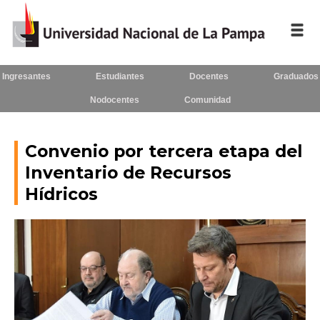
Ingresantes
Estudiantes
Docentes
Graduados
Inicio
Nodocentes
Comunidad
La UNLPam
Consejo Superior
Convenio por tercera etapa del
Inventario de Recursos
Rectorado / Secretarías
Hídricos
Facultades
Contacto
Seguínos
en: