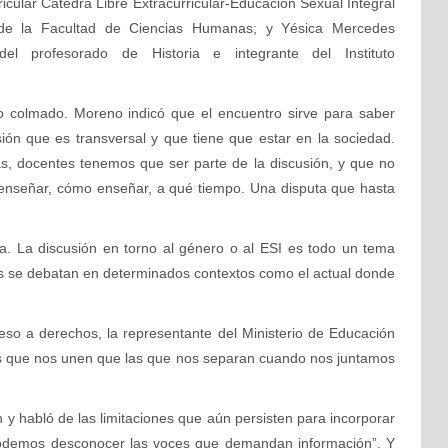
ricular Cátedra Libre Extracurricular-Educación Sexual Integral
de la Facultad de Ciencias Humanas; y Yésica Mercedes
el profesorado de Historia e integrante del Instituto
vo colmado. Moreno indicó que el encuentro sirve para saber
ón que es transversal y que tiene que estar en la sociedad.
s, docentes tenemos que ser parte de la discusión, y que no
 enseñar, cómo enseñar, a qué tiempo. Una disputa que hasta
ica. La discusión en torno al género o al ESI es todo un tema
s se debatan en determinados contextos como el actual donde
eso a derechos, la representante del Ministerio de Educación
sas que nos unen que las que nos separan cuando nos juntamos
 y habló de las limitaciones que aún persisten para incorporar
 podemos desconocer las voces que demandan información”. Y