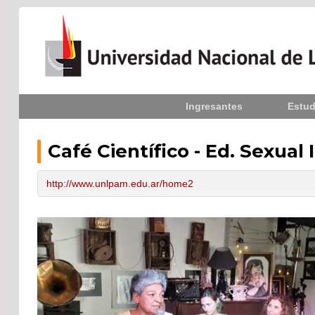
Inicio
Ingresantes
Estud
La UNLPam
Consejo Superior
Café Científico - Ed. Sexual 
Rectorado / Secretarías
http://www.unlpam.edu.ar/home2
Facultades
Contacto
Seguínos
en: