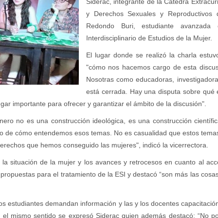
Siderac, integrante de la Cátedra Extracur
y Derechos Sexuales y Reproductivos 
Redondo Buri, estudiante avanzada d
Interdisciplinario de Estudios de la Mujer.
El lugar donde se realizó la charla estu
"cómo nos hacemos cargo de esta discusi
Nosotras como educadoras, investigadora
está cerrada. Hay una disputa sobre qué
gar importante para ofrecer y garantizar el ámbito de la discusión".
énero no es una construcción ideológica, es una construcción científ
cto de cómo entendemos esos temas. No es casualidad que estos tema
erechos que hemos conseguido las mujeres", indicó la vicerrectora.
 la situación de la mujer y los avances y retrocesos en cuanto al acc
propuestas para el tratamiento de la ESI y destacó “son más las co
os estudiantes demandan información y las y los docentes capacitación
. En el mismo sentido se expresó Siderac quien además destacó: “No