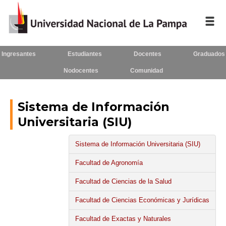
Ingresantes
Estudiantes
Docentes
Graduados
Inicio
Nodocentes
Comunidad
La UNLPam
Consejo Superior
Sistema de Información
Universitaria (SIU)
Rectorado / Secretarías
Sistema de Información Universitaria (SIU)
Facultades
Facultad de Agronomía
Contacto
Facultad de Ciencias de la Salud
Facultad de Ciencias Económicas y Jurídicas
Seguínos
en:
Facultad de Exactas y Naturales