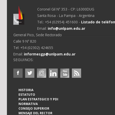
Coronel Gil Nº 353 - CP: L6300DUG
Santa Rosa - La Pampa - Argentina
Tel.: +54 (02954) 451600 -
Listado de teléfo
Email:
info@unlpam.edu.ar
General Pico, Sede Rectorado
Calle 9 Nº 820
Tel: +54 (02302) 424655
Email:
informesgp@unlpam.edu.ar
SEGUINOS:
HISTORIA
ESTATUTO
PLAN ESTRATEGICO Y PDI
NORMATIVA
CONSEJO SUPERIOR
MENSAJE DEL RECTOR