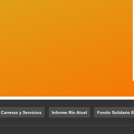
 Carreras y Servicios
Informe Río Atuel
Fondo Solidario E