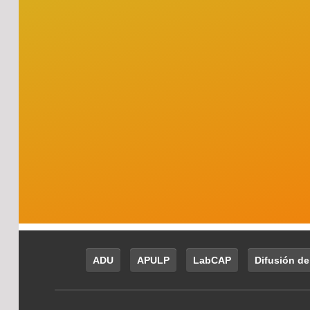
ADU
APULP
LabCAP
Difusión de