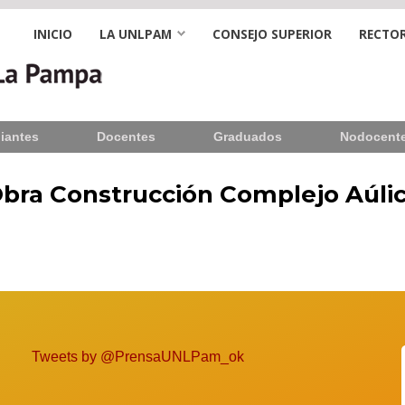
INICIO
LA UNLPAM
CONSEJO SUPERIOR
RECTOR
iantes
Docentes
Graduados
Nodocent
 Obra Construcción Complejo Aúlic
Tweets by @PrensaUNLPam_ok